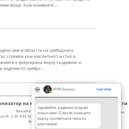
жими вещи. Към основната ...
ърдено име в областта на сребърната
със стремеж към елегантност и стил в
анията е фокусирана върху създаване и
 изделия от сребро ...
ОРЛИ Бижута
Live chat
06:38
анизатор на класиране
Класация
Контакти
Здравейте, радваме се да ви
Beautiful Company S.R.L.
Победители
Контакти
помогнем! 🙂 Моля, кликнете
 Nr. 2, Bl. A30, Sc. A, Et. 4, Ap. 13
Списък
върху съответната тема на
București 53-238
на
разговора!
CUI 36737675
всички