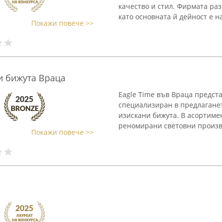
качество и стил. Фирмата раз
като основната й дейност е н
Покажи повече >>
 и бижутa Враца
Eagle Time във Враца предста
специализиран в предлагане
изискани бижута. В асортиме
реномирани световни производ
Покажи повече >>