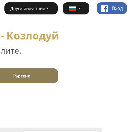
Вход
Други индустрии
- Козлодуй
лите.
Търсене