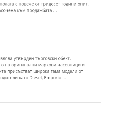
полага с повече от тридесет години опит,
асочена към продажбата ...
влява утвърден търговски обект,
то на оригинални маркови часовници и
нта присъстват широка гама модели от
ители като Diesel, Emporio ...