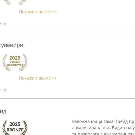
Покажи повече >>
сувенири.
Покажи повече >>
йд
Заложна къща Гама-Трейд пр
локализирана във Видин на ул
тя разполага с дългогодишен