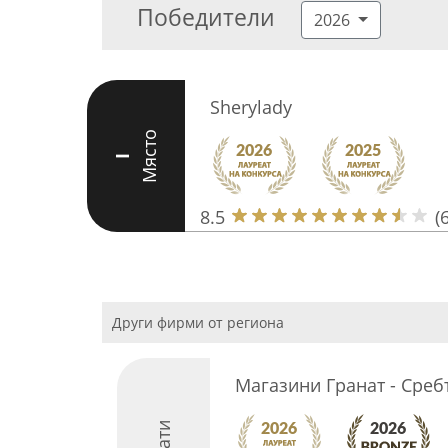
Победители
2026
Sherylady
Място
I
8.5
(6
Други фирми от региона
Магазини Гранат - Среб