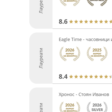
Лауреати
8.6
Еagle Тime - часовници
Лауреати
8.4
Хронос - Стоян Иванов