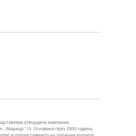
едставлява утвърдена компания,
. „Марица“ 13. Основана през 2005 година,
 опит в предоставянето на парични кредити,