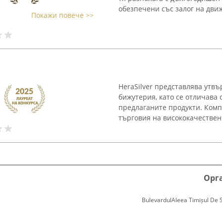
обезпечени със залог на дви
Покажи повече >>
HeraSilver представлява утв
бижутерия, като се отличава 
предлаганите продукти. Комп
търговия на висококачествени
Орг
BulevardulAleea Timișul De Sus