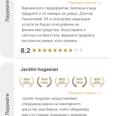
Лауреати
Покажи повече >>
Варненското предприятие Заложна къща
Щедрите 2 се намира на улица „Доктор
Пискюлиев“ 54 и осигурява надеждни
услуги за бързо осигуряване на
финансови средства. Фокусирана в
сектора на бижутата, фирмата предлага
експресни заеми, като приема ...
8.2
Jacklin hugasian
Покажи повече >>
Лауреати
Jacklin Hugasian представлява
утвърдена марка на ювелирното
изкуство във Варна, която обединява
над сто години традиции с модерни