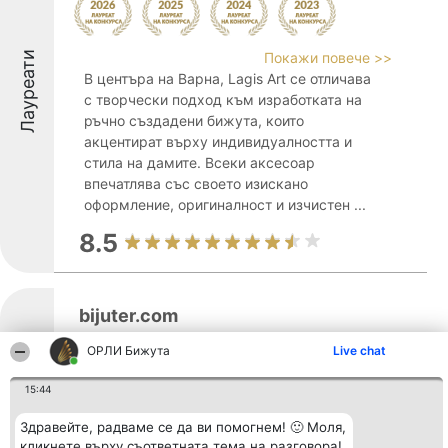
Лауреати
Покажи повече >>
В центъра на Варна, Lagis Art се отличава
с творчески подход към изработката на
ръчно създадени бижута, които
акцентират върху индивидуалността и
стила на дамите. Всеки аксесоар
впечатлява със своето изискано
оформление, оригиналност и изчистен ...
8.5
bijuter.com
ОРЛИ Бижута
Live chat
Лауреати
15:44
Разположенa в централната част на
Варна, на улица „Хаджи Димитър“ 2,
Здравейте, радваме се да ви помогнем! 🙂 Моля,
bijuter.com представлява утвърден
кликнете върху съответната тема на разговора!