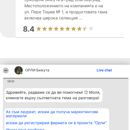
Местоположението на компанията е на
ул. Пере Тошев № 1, а продуктовата гама
включва широка селекция ...
8.4
Други фирми от региона
ОРЛИ Бижута
Live chat
19:01
Организатор на
Класация
Контакти
класиране
Здравейте, радваме се да ви помогнем! 🙂 Моля,
Победители
Контакти
Beautiful Company S.R.L.
Списък на
кликнете върху съответната тема на разговора!
BulevardulAleea Timișul De
всички
Sus Nr. 2, Bl. A30, Sc. A, Et.
победители
4, Ap. 13
Правила
Аз съм лауреат, искам да получа маркетингови
București 53-238
Статут/Устав
материали
CUI 36737675
Политика за
искам да регистрирам фирмата си в проекта "Орли"
поверителност
Имам друг проблем