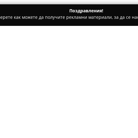
Поздравления!
ерете как можете да получите рекламни материали, за да се нас
и - Пловдив
Unikalna.bg
Относно компанията:
Unikalna.bg
представлява утв
предлагането на разнообрази
Компанията се намира в Сопот
сребърни бижута с проба 925,
Покажи повече >>
Сваровски, както и изящни из
портфолио на Unikalna.bg фиг
послания, амулети, както и 
Компанията прилага високи с
едновременно класически и н