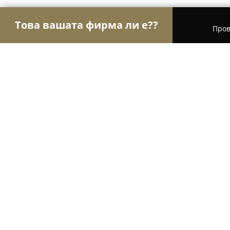
Това вашата фирма ли е??
Пров
Орли Бижута
Бижутерии, Часовници, Подаръц
Unikalna.bg
9.4
(45)
Сопот, ул. Васил Левски 14
Покажи телефонния номер