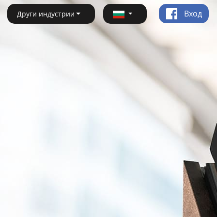
Вход
Други индустрии