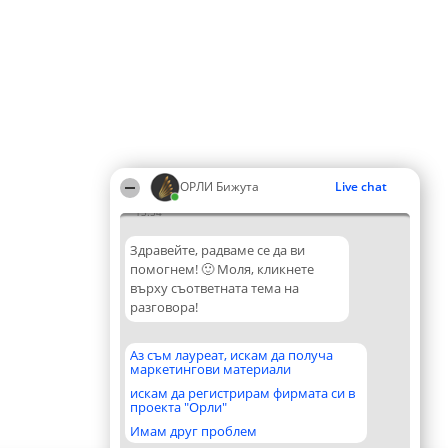
ОРЛИ Бижута
Live chat
13:54
Здравейте, радваме се да ви
помогнем! 🙂 Моля, кликнете
върху съответната тема на
разговора!
Аз съм лауреат, искам да получа
маркетингови материали
искам да регистрирам фирмата си в
проекта "Орли"
Имам друг проблем