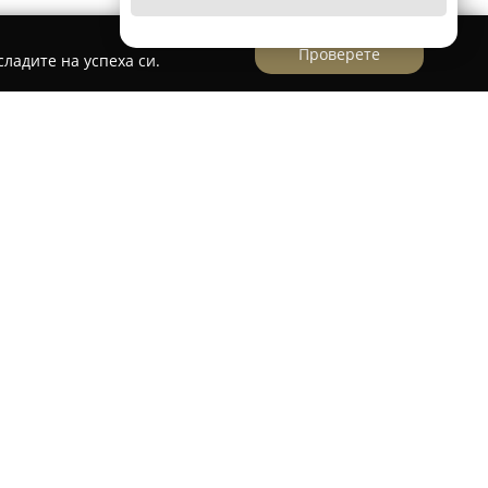
Проверете
ладите на успеха си.
ърдена бижутерия, специализирана в
е от стилни и висококачествени накити.
 и се отличава с богат асортимент от
 луксозни модели с кристали и перли
делия с естествени камъни. В продуктовото
урират и златни, и стоманени бижута, гривни с
специализирана мъжка колекция.
тандарти за качество, предоставяйки
естандартни дизайни, с цел да отговори на