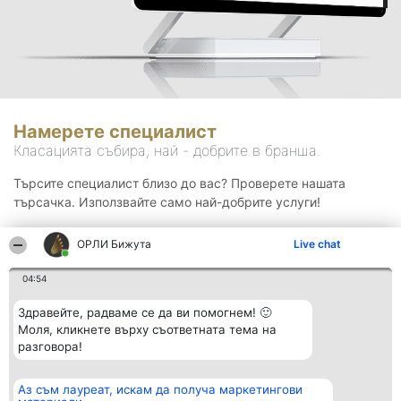
Намерете специалист
Класацията събира, най - добрите в бранша.
Търсите специалист близо до вас? Проверете нашата
търсачка. Използвайте само най-добрите услуги!
ОРЛИ Бижута
Live chat
Търсене
04:54
Здравейте, радваме се да ви помогнем! 🙂
Моля, кликнете върху съответната тема на
разговора!
Аз съм лауреат, искам да получа маркетингови
Организатор на
Класация
Контакти