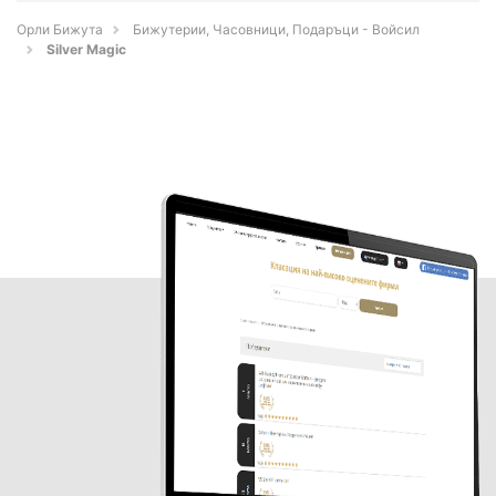
Орли Бижута
Бижутерии, Часовници, Подаръци - Войсил
Silver Magic