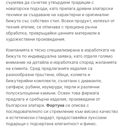
съумява да съчетае утвърдени традиции с
новаторски подходи, като прилага древни златарски
техники за създаване на характерни и оригинални
бижута със собствен стил. Всеки продукт, излязъл от
техния ателие, се отличава с прецизна ръчна
обработка, превръщайки ценните материали в
художествени произведения.
Компанията е тясно специализирана в изработката на
бижута по индивидуална заявка, като отделя голямо
внимание на детайла и изработката според желанията
на клиента. Сред предлаганите изделия са
разнообразни пръстени, обеци, колиета и
бижутерийни комплекти, съчетани с диаманти,
сапфири, рубини, изумруди, перли и различни
полускъпоценни камъни. Освен това фирмата
предлага и сребърни изделия, произведени от
български златари.
Фортуна
се описва с
последователното си стремление към високо качество
и естетически стандарт, предоставяйки луксозни
подаръци с подчертана елегантност и финес.