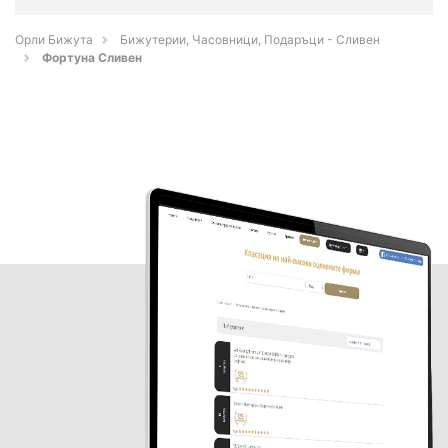
Орли Бижута
Бижутерии, Часовници, Подаръци - Сливен
Фортуна Сливен