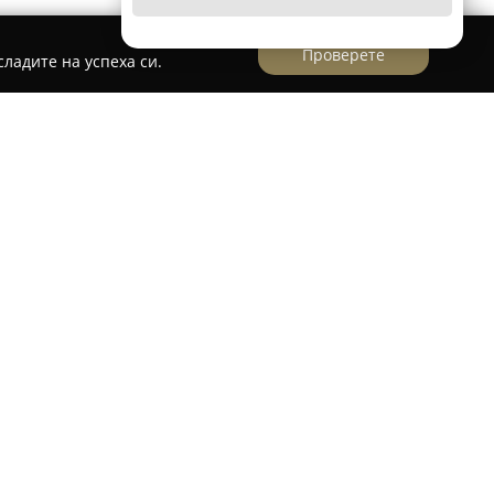
Проверете
ладите на успеха си.
върждава като познато име в областта на
нимателно подбрани колекции на клиентите си
тиев“ 24. Компанията е основана с идеята да
ка, детайлност и оригиналност, създавайки
красивите златни и сребърни украшения. През
а своя асортимент с актуални предложения от
дители, както и със сребърни изделия,
йнери.
сквания на пазара, фирмата вече предлага и