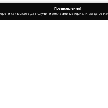
Поздравления!
ерете как можете да получите рекламни материали, за да се нас
и - София
Арамис
Относно компанията:
От 1995 година
Арамис
се ут
бижутата, като предоставя в
в София, на улица „Граф Игна
обедини стремежа към естети
Покажи повече >>
средище за почитателите на 
годините магазинът обогатяв
гръцки и италиански произво
създадени от български диза
В съответствие с новите изи