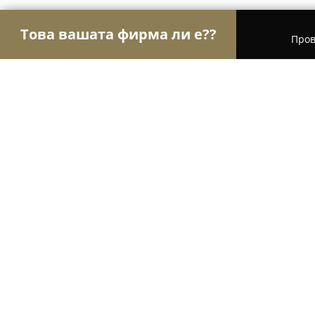
Това вашата фирма ли е??
Пров
Орли Бижута
Бижутерии, Часовници, Подаръц
Арамис
9.6
(118)
София, Ул. Граф Игнатиев 24
Покажи телефонния номер