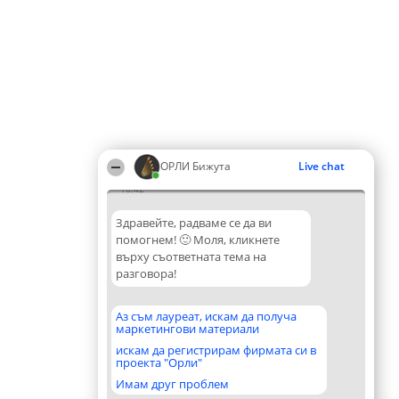
ОРЛИ Бижута
Live chat
10:42
Здравейте, радваме се да ви
помогнем! 🙂 Моля, кликнете
върху съответната тема на
разговора!
Аз съм лауреат, искам да получа
маркетингови материали
искам да регистрирам фирмата си в
проекта "Орли"
Имам друг проблем