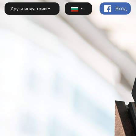
Вход
Други индустрии