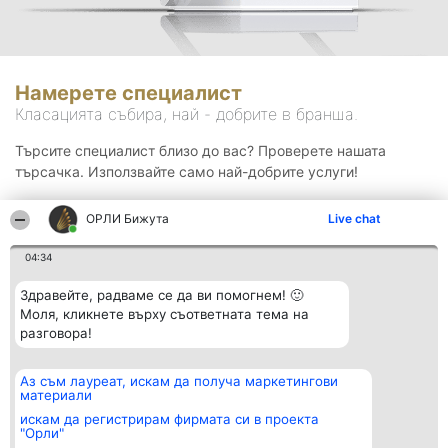
Намерете специалист
Класацията събира, най - добрите в бранша.
Търсите специалист близо до вас? Проверете нашата
търсачка. Използвайте само най-добрите услуги!
ОРЛИ Бижута
Live chat
Търсене
04:34
Здравейте, радваме се да ви помогнем! 🙂
Моля, кликнете върху съответната тема на
разговора!
Аз съм лауреат, искам да получа маркетингови
Организатор на
Класация
Контакти
материали
класиране
Победители
Контакти
Beautiful Company S.R.L.
Списък на
искам да регистрирам фирмата си в проекта
BulevardulAleea Timișul De
всички
"Орли"
Sus Nr. 2, Bl. A30, Sc. A, Et.
победители