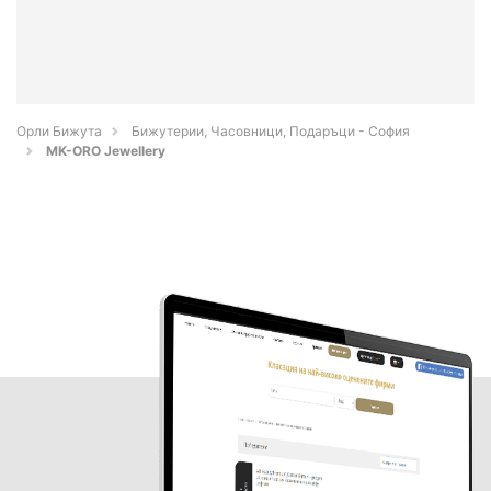
Орли Бижута
Бижутерии, Часовници, Подаръци - София
MK-ORO Jewellery