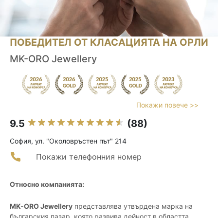
ПОБЕДИТЕЛ ОТ КЛАСАЦИЯТА НА ОРЛИ
MK-ORO Jewellery
Покажи повече >>
9.5
(88)
София, ул. "Oколовръстен път" 214
Покажи телефонния номер
Относно компанията:
MK-ORO Jewellery
представлява утвърдена марка на
българския пазар, която развива дейност в областта