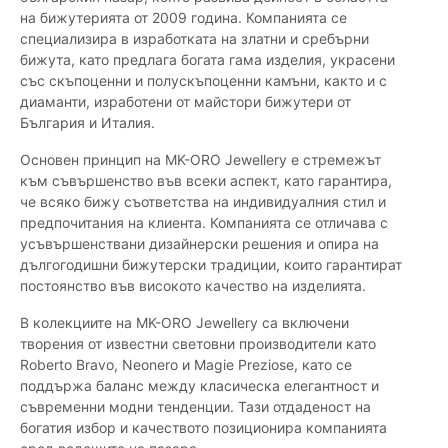
на бижутерията от 2009 година. Компанията се
специализира в изработката на златни и сребърни
бижута, като предлага богата гама изделия, украсени
със скъпоценни и полускъпоценни камъни, както и с
диаманти, изработени от майстори бижутери от
България и Италия.
Основен принцип на MK-ORO Jewellery е стремежът
към съвършенство във всеки аспект, като гарантира,
че всяко бижу съответства на индивидуалния стил и
предпочитания на клиента. Компанията се отличава с
усъвършенствани дизайнерски решения и опира на
дългогодишни бижутерски традиции, които гарантират
постоянство във високото качество на изделията.
В колекциите на MK-ORO Jewellery са включени
творения от известни световни производители като
Roberto Bravo, Neonero и Magie Preziose, като се
поддържа баланс между класическа елегантност и
съвременни модни тенденции. Тази отдаденост на
богатия избор и качеството позиционира компанията