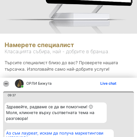
Намерете специалист
Класацията събира, най - добрите в бранша.
Търсите специалист близо до вас? Проверете нашата
търсачка. Използвайте само най-добрите услуги!
ОРЛИ Бижута
Live chat
Търсене
09:37
Здравейте, радваме се да ви помогнем! 🙂
Моля, кликнете върху съответната тема на
разговора!
Аз съм лауреат, искам да получа маркетингови
Организатор на
Класация
Контакти