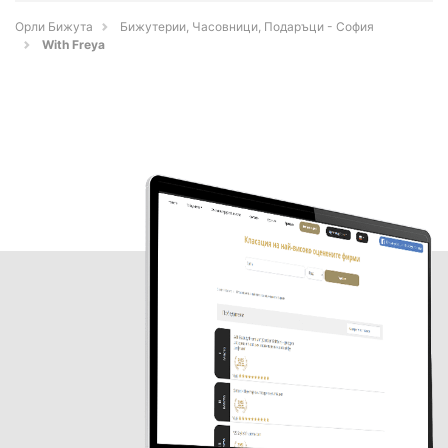
Орли Бижута
Бижутерии, Часовници, Подаръци - София
With Freya