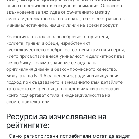
ръчно с прецизност и специално внимание. Основното
вдъхновение за тях идва от съчетанието между
силата и деликатността на жената, което се отразява в
минималистичните, изящни линии на всеки продукт.
Колекцията включва разнообразие от пръстени,
колиета, гривни и обеци, изработени от
висококачествено сребро, естествени камъни и перли,
чието присъствие внася уникалност и деликатност във
всяко бижу. Голямо значение се отдава на
оригиналния дизайн и безкомпромисното качество.
Бижутата на NULA са ценени заради индивидуалния
подход при създаването и вниманието към детайлите,
като често се превръщат в предпочитани аксесоари,
които подчертават стила и индивидуалността на
своите притежатели.
Ресурси за изчисляване на
рейтингите:
Само регистрирани потребители могат да видят