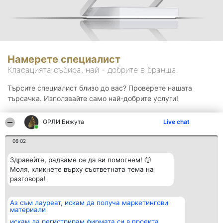
Намерете специалист
Класацията събира, най - добрите в бранша.
Търсите специалист близо до вас? Проверете нашата
търсачка. Използвайте само най-добрите услуги!
ОРЛИ Бижута
Live chat
Търсене
06:02
Здравейте, радваме се да ви помогнем! 🙂
Моля, кликнете върху съответната тема на
разговора!
Аз съм лауреат, искам да получа маркетингови
Организатор на
Класация
Контакти
материали
класиране
Победители
Контакти
Beautiful Company S.R.L.
Списък на
искам да регистрирам фирмата си в проекта