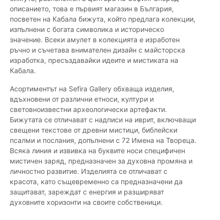
описанието, това е първият магазин в България,
посветен на Кабала бижута, който предлага колекции,
изпълнени с богата символика и историческо
значение. Всеки амулет в колекцията е изработен
ръчно и съчетава внимателен дизайн с майсторска
изработка, пресъздавайки идеите и мистиката на
Кабала.
Асортиментът на Sefira Gallery обхваща изделия,
вдъхновени от различни етноси, култури и
световноизвестни археологически артефакти.
Бижутата се отличават с надписи на иврит, включващи
свещени текстове от древни мистици, библейски
псалми и послания, допълнени с 72 Имена на Твореца.
Всяка линия и извивка на буквите носи специфичен
мистичен заряд, предназначен за духовна промяна и
личностно развитие. Изделията се отличават с
красота, като същевременно са предназначени да
защитават, зареждат с енергия и разширяват
духовните хоризонти на своите собственици.