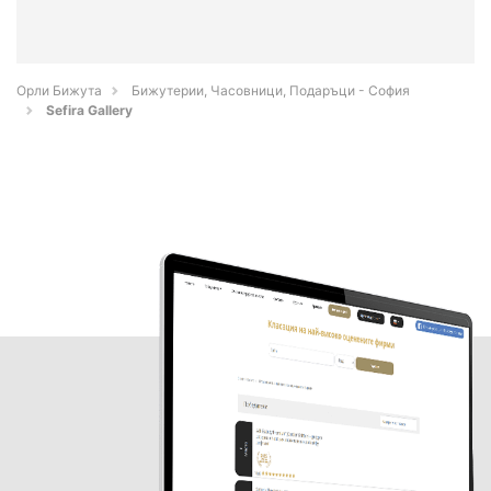
Орли Бижута
Бижутерии, Часовници, Подаръци - София
Sefira Gallery