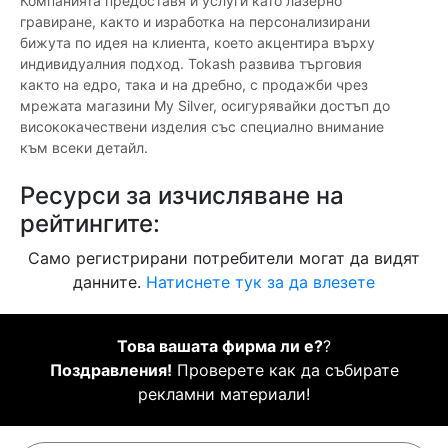
Компанията предоставя и услуги като лазерно
гравиране, както и изработка на персонализирани
бижута по идея на клиента, което акцентира върху
индивидуалния подход. Tokash развива търговия
както на едро, така и на дребно, с продажби чрез
мрежата магазини My Silver, осигурявайки достъп до
висококачествени изделия със специално внимание
към всеки детайл.
Ресурси за изчисляване на
рейтингите:
Само регистрирани потребители могат да видят
данните.
Натиснете тук за да влезете
Това вашата фирма ли е?
?
Поздравления!
Проверете как да събирате
рекламни материали!