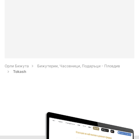
Орли Бижута
Бижутерии, Часовници, Подаръци - Пловдив
Tokash