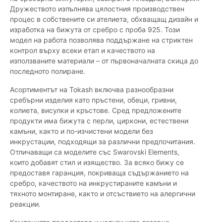
Дружеството изпълнява цялостния производствен
процес в собствените си ателиета, обхващащ дизайн и
изработка на бижута от сребро с проба 925. Този
модел на работа позволява поддържане на стриктен
контрол върху всеки етап и качеството на
използваните материали – от първоначалната скица до
последното полиране.
Асортиментът на Tokash включва разнообразни
сребърни изделия като пръстени, обеци, гривни,
колиета, висулки и кръстове. Сред предложените
продукти има бижута с перли, циркони, естествени
камъни, както и по-изчистени модели без
инкрустации, подходящи за различни предпочитания.
Отличаващи са моделите със Swarovski Elements,
които добавят стил и изящество. За всяко бижу се
предоставя гаранция, покриваща съдържанието на
сребро, качеството на инкрустираните камъни и
тяхното монтиране, както и отсъствието на алергични
реакции.