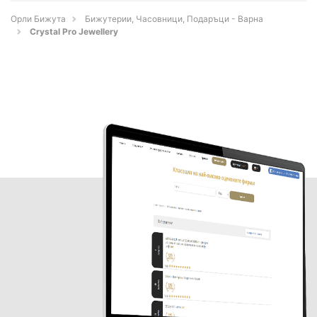
Орли Бижута
Бижутерии, Часовници, Подаръци - Варна
Crystal Pro Jewellery