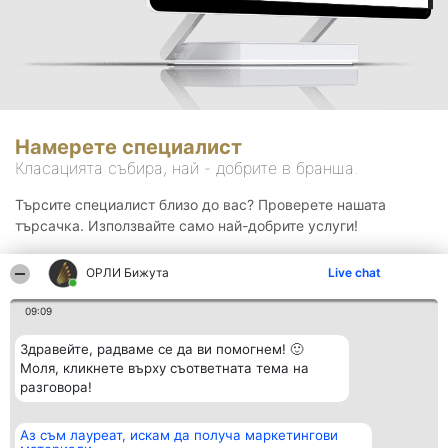
Намерете специалист
Класацията събира, най - добрите в бранша.
Търсите специалист близо до вас? Проверете нашата
търсачка. Използвайте само най-добрите услуги!
ОРЛИ Бижута
Live chat
Търсене
09:09
Здравейте, радваме се да ви помогнем! 🙂
Моля, кликнете върху съответната тема на
разговора!
Аз съм лауреат, искам да получа маркетингови
Организатор на
Класация
Контакти