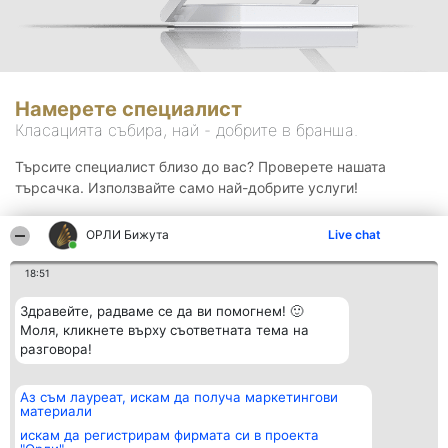
Намерете специалист
Класацията събира, най - добрите в бранша.
Търсите специалист близо до вас? Проверете нашата
търсачка. Използвайте само най-добрите услуги!
ОРЛИ Бижута
Live chat
Търсене
18:51
Здравейте, радваме се да ви помогнем! 🙂
Моля, кликнете върху съответната тема на
разговора!
Аз съм лауреат, искам да получа маркетингови
Организатор на
Класация
Контакти
материали
класиране
Победители
Контакти
Beautiful Company S.R.L.
Списък на
искам да регистрирам фирмата си в проекта
BulevardulAleea Timișul De
всички