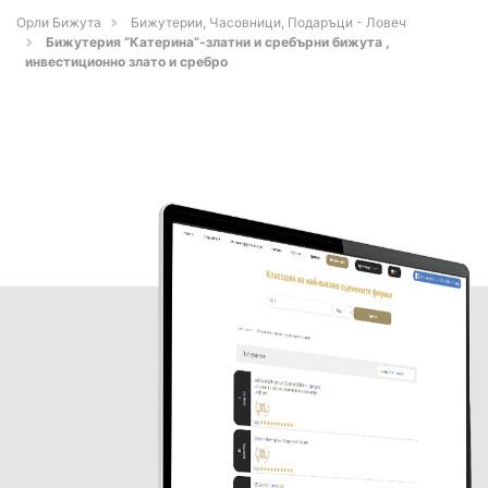
Орли Бижута
Бижутерии, Часовници, Подаръци - Ловеч
Бижутерия “Катерина”-златни и сребърни бижута ,
инвестиционно злато и сребро