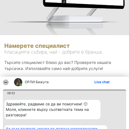
Намерете специалист
Класацията събира, най - добрите в бранша.
Търсите специалист близо до вас? Проверете нашата
търсачка. Използвайте само най-добрите услуги!
ОРЛИ Бижута
Live chat
Търсене
08:52
Здравейте, радваме се да ви помогнем! 🙂
Моля, кликнете върху съответната тема на
разговора!
Аз съм лауреат, искам да получа маркетингови
Организатор на
Класация
Контакти