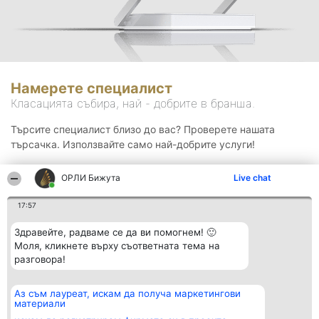
Намерете специалист
Класацията събира, най - добрите в бранша.
Търсите специалист близо до вас? Проверете нашата
търсачка. Използвайте само най-добрите услуги!
ОРЛИ Бижута
Live chat
Търсене
17:57
Здравейте, радваме се да ви помогнем! 🙂
Моля, кликнете върху съответната тема на
разговора!
Аз съм лауреат, искам да получа маркетингови
Организатор на
Класация
Контакти
материали
класиране
Победители
Контакти
Beautiful Company S.R.L.
Списък на