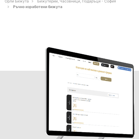
Орли Бижута
Бижутерии, Часовници, Подаръци - София
Ръчно изработени бижута