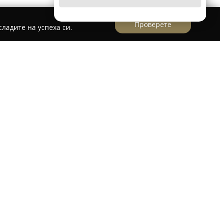
Проверете
ладите на успеха си.
 Щросмайер 7 в Сливен,
Златарско ателие
дългогодишна традиция и усъвършенствани
ута. Основните услуги на ателието включват
птиране на разнообразни бижута, като се
ния според нуждите на клиентите. В ателието
отени изделия, подходящи за подаръци на
нтът е върху уникалността и качеството.
 се налага като надежден партньор за хора,
и ювелирни изделия. Предлаганите услуги