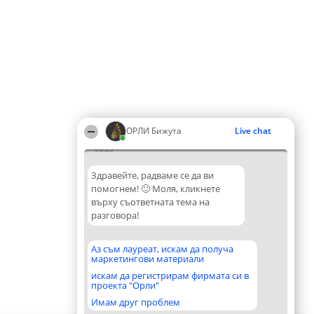
ОРЛИ Бижута
Live chat
06:25
Здравейте, радваме се да ви
помогнем! 🙂 Моля, кликнете
върху съответната тема на
разговора!
Аз съм лауреат, искам да получа
маркетингови материали
искам да регистрирам фирмата си в
проекта "Орли"
Имам друг проблем