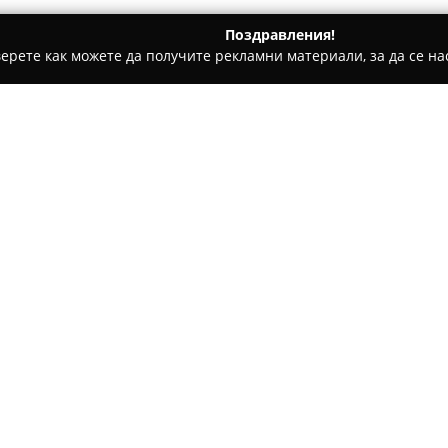
Поздравления!
ерете как можете да получите рекламни материали, за да се нас
и - Сливен
Златарско ателие “Камея”
Относно компанията:
Разположено на улица Йосиф
„Камея“
се характеризира с 
умения в създаването на биж
изработване, полиране и ада
предлагат индивидуални реше
се намират специално израб
у училище Васил Левски/
близки и приятели, като акце
От своето откриване ателието
които търсят стилни и изящн