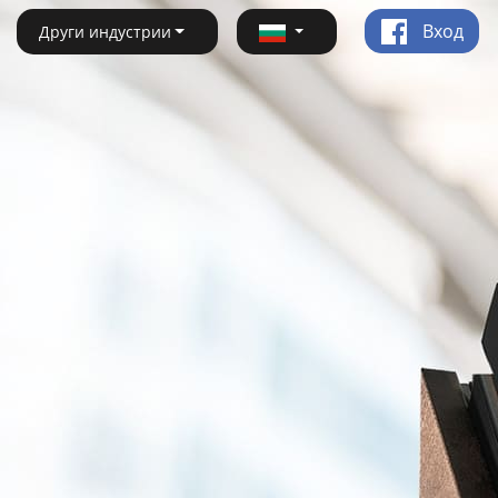
Вход
Други индустрии