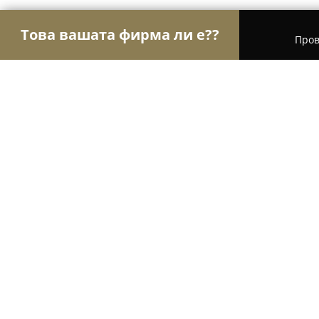
Това вашата фирма ли е??
Пров
Орли Бижута
Бижутерии, Часовници, Подаръц
Златарско ателие “Камея”
8.6
(8)
Сливен, ул. Й. Щросмаийер 7 / на ъгъла срещ
Покажи телефонния номер