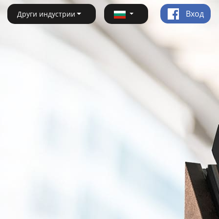
Вход
Други индустрии