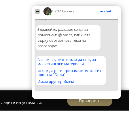
ОРЛИ Бижута
Live chat
14:13
Здравейте, радваме се да ви
помогнем! 🙂 Моля, кликнете
върху съответната тема на
разговора!
Аз съм лауреат, искам да получа
маркетингови материали
искам да регистрирам фирмата си в
проекта "Орли"
Имам друг проблем
Проверете
ладите на успеха си.