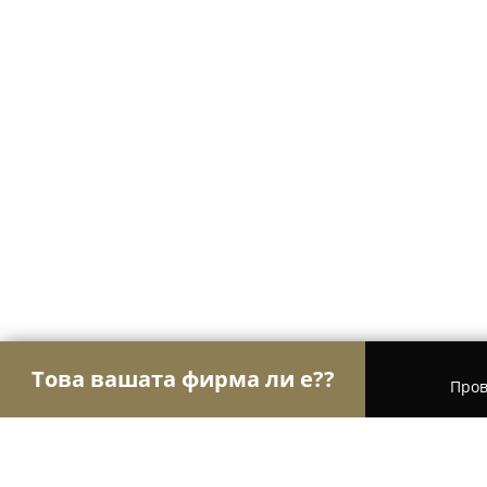
Това вашата фирма ли е??
Пров
Орли Бижута
Бижутерии, Часовници, Подаръц