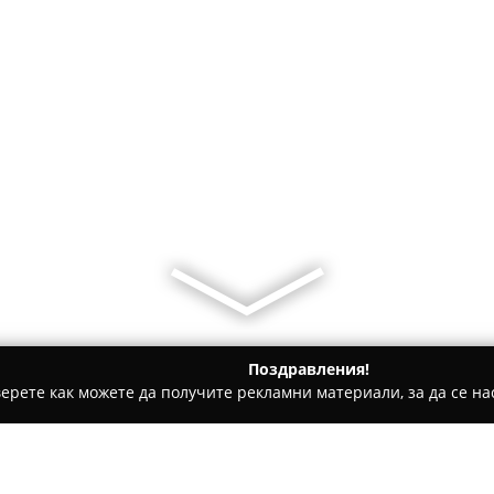
Поздравления!
ерете как можете да получите рекламни материали, за да се нас
и - София
GoldInvest Pro LTD