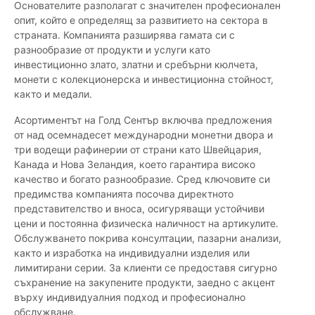
Основателите разполагат с значителен професионален
опит, който е определящ за развитието на сектора в
страната. Компанията разширява гамата си с
разнообразие от продукти и услуги като
инвестиционно злато, златни и сребърни кюлчета,
монети с колекционерска и инвестиционна стойност,
както и медали.
Асортиментът на Голд Сентър включва предложения
от над осемнадесет международни монетни двора и
три водещи рафинерии от страни като Швейцария,
Канада и Нова Зеландия, което гарантира високо
качество и богато разнообразие. Сред ключовите си
предимства компанията посочва директното
представителство и вноса, осигуряващи устойчиви
цени и постоянна физическа наличност на артикулите.
Обслужването покрива консултации, пазарни анализи,
както и изработка на индивидуални изделия или
лимитирани серии. За клиенти се предоставя сигурно
съхранение на закупените продукти, заедно с акцент
върху индивидуалния подход и професионално
обслужване.