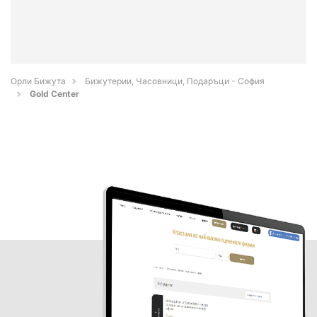
Орли Бижута
Бижутерии, Часовници, Подаръци - София
Gold Center