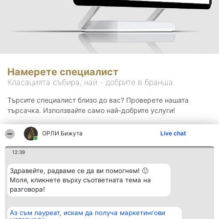
Намерете специалист
Класацията събира, най - добрите в бранша.
Търсите специалист близо до вас? Проверете нашата
търсачка. Използвайте само най-добрите услуги!
ОРЛИ Бижута
Live chat
Търсене
12:39
Здравейте, радваме се да ви помогнем! 🙂
Моля, кликнете върху съответната тема на
разговора!
Аз съм лауреат, искам да получа маркетингови
Организатор на
Класация
Контакти