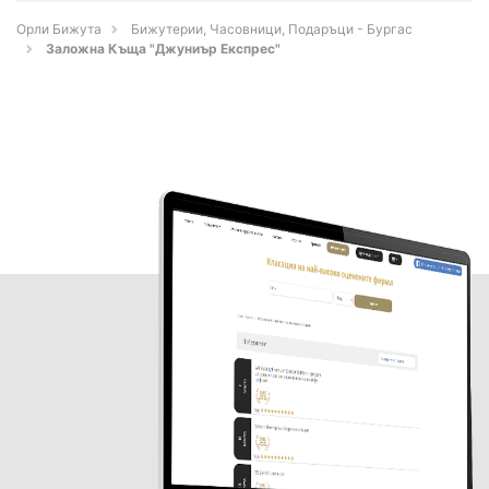
Орли Бижута
Бижутерии, Часовници, Подаръци - Бургас
Заложна Къща "Джуниър Експрес"