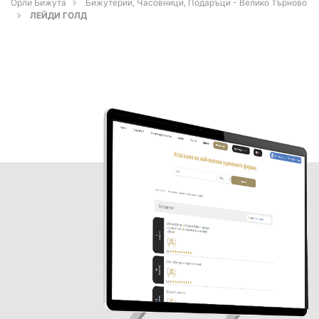
Орли Бижута
Бижутерии, Часовници, Подаръци - Велико Търново
ЛЕЙДИ ГОЛД