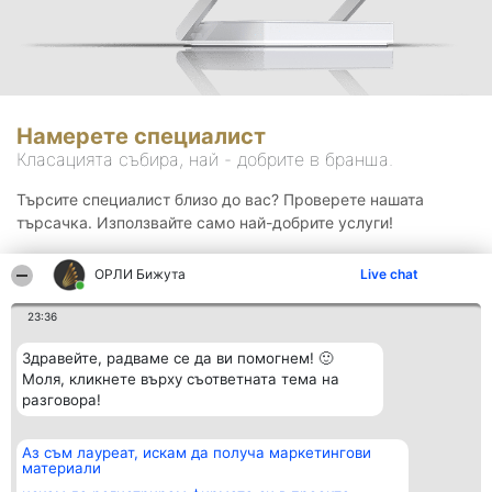
Намерете специалист
Класацията събира, най - добрите в бранша.
Търсите специалист близо до вас? Проверете нашата
търсачка. Използвайте само най-добрите услуги!
ОРЛИ Бижута
Live chat
Търсене
23:36
Здравейте, радваме се да ви помогнем! 🙂
Моля, кликнете върху съответната тема на
разговора!
Аз съм лауреат, искам да получа маркетингови
Организатор на
Класация
Контакти
материали
класиране
Победители
Контакти
Beautiful Company S.R.L.
Списък на