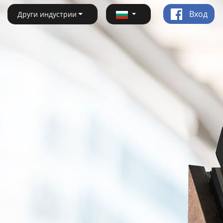
Вход
Други индустрии