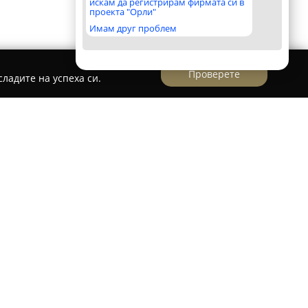
искам да регистрирам фирмата си в
проекта "Орли"
Имам друг проблем
Проверете
ладите на успеха си.
ерира като утвърдена финансова институция
ана върху предоставянето на парични заеми
жими ценности. Фирмата се намира на бул.
 и се отличава с индивидуалния си подход към
азени с нуждите на своите клиенти.
е на разнообразни активи, сред които се