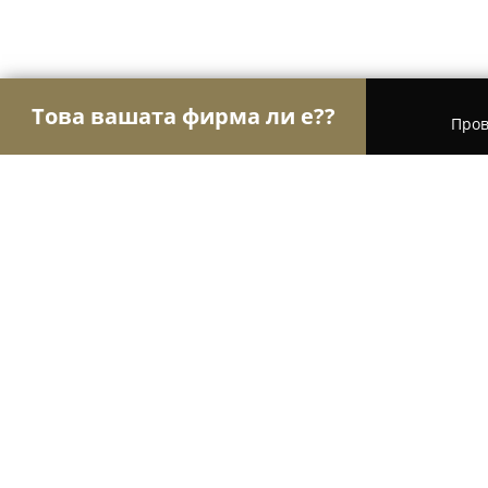
Това вашата фирма ли е??
Пров
Орли Бижута
Бижутерии, Часовници, Подаръц
Заложна Къща Фреш Кеш
8.6
(8)