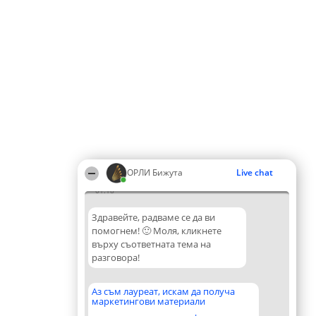
ОРЛИ Бижута
Live chat
01:18
Здравейте, радваме се да ви
помогнем! 🙂 Моля, кликнете
върху съответната тема на
разговора!
Аз съм лауреат, искам да получа
маркетингови материали