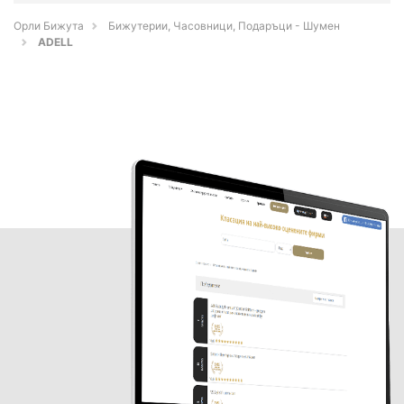
Орли Бижута
Бижутерии, Часовници, Подаръци - Шумен
ADELL