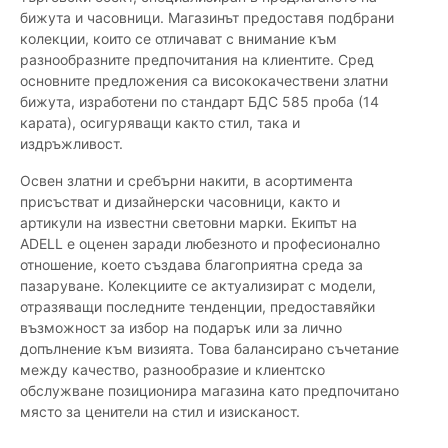
бижута и часовници. Магазинът предоставя подбрани
колекции, които се отличават с внимание към
разнообразните предпочитания на клиентите. Сред
основните предложения са висококачествени златни
бижута, изработени по стандарт БДС 585 проба (14
карата), осигуряващи както стил, така и
издръжливост.
Освен златни и сребърни накити, в асортимента
присъстват и дизайнерски часовници, както и
артикули на известни световни марки. Екипът на
ADELL е оценен заради любезното и професионално
отношение, което създава благоприятна среда за
пазаруване. Колекциите се актуализират с модели,
отразяващи последните тенденции, предоставяйки
възможност за избор на подарък или за лично
допълнение към визията. Това балансирано съчетание
между качество, разнообразие и клиентско
обслужване позиционира магазина като предпочитано
място за ценители на стил и изисканост.