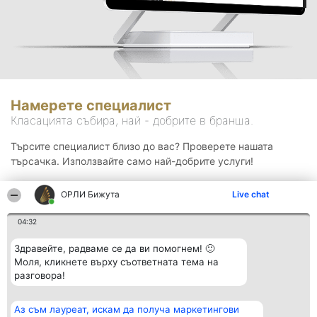
Намерете специалист
Класацията събира, най - добрите в бранша.
Търсите специалист близо до вас? Проверете нашата
търсачка. Използвайте само най-добрите услуги!
ОРЛИ Бижута
Live chat
Търсене
04:32
Здравейте, радваме се да ви помогнем! 🙂
Моля, кликнете върху съответната тема на
разговора!
Аз съм лауреат, искам да получа маркетингови
Организатор на
Класация
Контакти