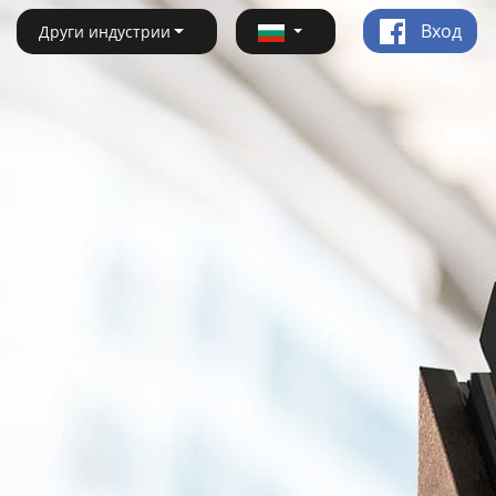
Вход
Други индустрии