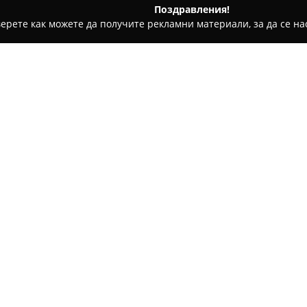
Поздравления!
ерете как можете да получите рекламни материали, за да се нас
и - Стара Загора
Бижутерия Сезам / SEZAME
Относно компанията:
На булевард „Цар Симеон Вел
установеният бижутериен ма
голямото си разнообразие и 
възможност за избор според
Покажи повече >>
често отбелязват впечатлява
тяхното високо качество.
Съществено предимство на S
отношение на персонала и ко
допринасят за приятното пре
обекта на пазара в Стара Заг