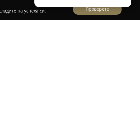
Проверете
ладите на успеха си.
ики“ 90 в град Стара Загора се намира добре
газин
Бижутерия Сезам
. Той е познат с
широка гама от бижута, предоставящи
 различни предпочитания и поводи. Клиентите
щия асортимент от елегантни изделия и
EZAME представлява професионалното
ректността към посетителите. Тези качества
живяване при пазаруване, което откроява
ора. В резултат на постоянния стремеж към