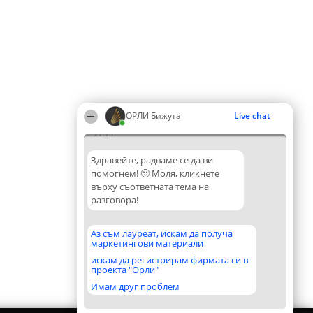
ОРЛИ Бижута
Live chat
22:13
Здравейте, радваме се да ви
помогнем! 🙂 Моля, кликнете
върху съответната тема на
разговора!
Аз съм лауреат, искам да получа
маркетингови материали
искам да регистрирам фирмата си в
проекта "Орли"
Имам друг проблем