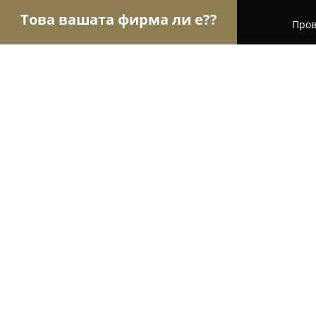
Това вашата фирма ли е??
Пров
Орли Бижута
Бижутерии, Часовници, Подаръц
Бижутерия Сезам / SEZAME
10
(71)
Стара Загора, бул. „Цар Симеон Велики“ 90
Покажи телефонния номер