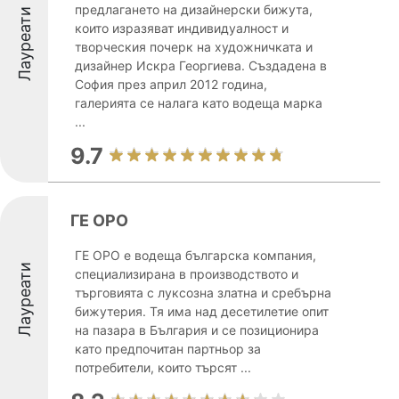
предлагането на дизайнерски бижута,
Лауреати
които изразяват индивидуалност и
творческия почерк на художничката и
дизайнер Искра Георгиева. Създадена в
София през април 2012 година,
галерията се налага като водеща марка
...
9.7
ГЕ ОРО
ГЕ ОРО е водеща българска компания,
Лауреати
специализирана в производството и
търговията с луксозна златна и сребърна
бижутерия. Тя има над десетилетие опит
на пазара в България и се позиционира
като предпочитан партньор за
потребители, които търсят ...