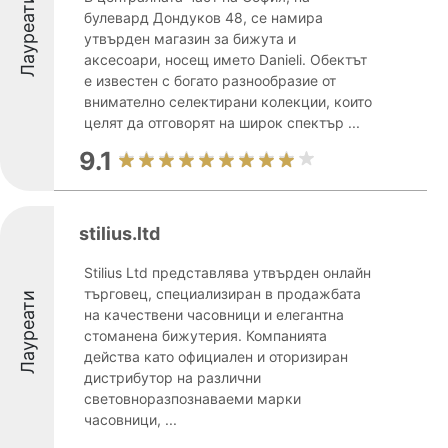
Лауреати
булевард Дондуков 48, се намира
утвърден магазин за бижута и
аксесоари, носещ името Danieli. Обектът
е известен с богато разнообразие от
внимателно селектирани колекции, които
целят да отговорят на широк спектър ...
9.1
stilius.ltd
Stilius Ltd представлява утвърден онлайн
търговец, специализиран в продажбата
Лауреати
на качествени часовници и елегантна
стоманена бижутерия. Компанията
действа като официален и оторизиран
дистрибутор на различни
световноразпознаваеми марки
часовници, ...