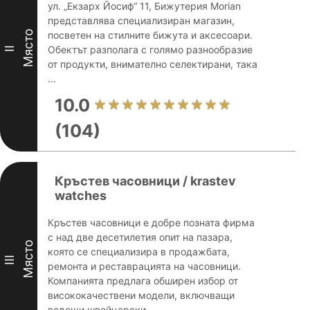
ул. „Екзарх Йосиф“ 11, Бижутерия Morian
представлява специализиран магазин,
Място
посветен на стилните бижута и аксесоари.
Обектът разполага с голямо разнообразие
II
от продукти, внимателно селектирани, така
...
10.0
(104)
Кръстев часовници / krastev
watches
Кръстев часовници е добре позната фирма
с над две десетилетия опит на пазара,
Място
която се специализира в продажбата,
III
ремонта и реставрацията на часовници.
Компанията предлага обширен избор от
висококачествени модели, включващи
водещи швейцарски, ...