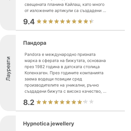
свещената планина Кайлаш, като много
от изложените артикули са създадени ...
9.4
Пандора
Pandora е международно призната
Лауреати
марка в сферата на бижутата, основана
през 1982 година в датската столица
Копенхаген. През годините компанията
заема водещи позиции сред
производителите на уникални, ръчно
създадени бижута с високо качество, ...
8.2
Hypnotica jewellery