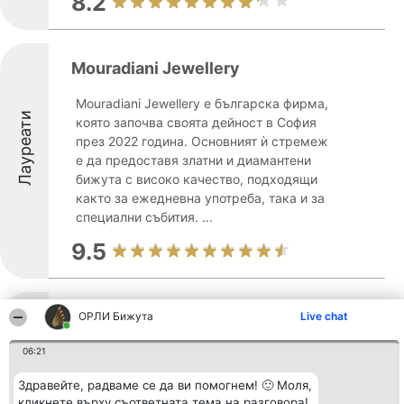
8.2
Mouradiani Jewellery
Mouradiani Jewellery е българска фирма,
Лауреати
която започва своята дейност в София
през 2022 година. Основният ѝ стремеж
е да предоставя златни и диамантени
бижута с високо качество, подходящи
както за ежедневна употреба, така и за
специални събития. ...
9.5
Лауреати
Подаръци Марбея
ОРЛИ Бижута
Live chat
06:21
8.5
Здравейте, радваме се да ви помогнем! 🙂 Моля,
кликнете върху съответната тема на разговора!