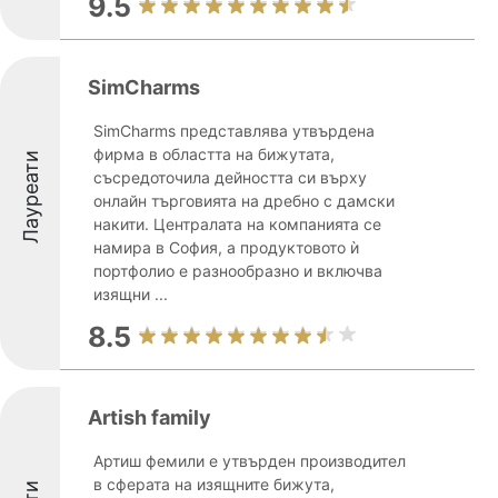
9.5
SimCharms
SimCharms представлява утвърдена
фирма в областта на бижутата,
Лауреати
съсредоточила дейността си върху
онлайн търговията на дребно с дамски
накити. Централата на компанията се
намира в София, а продуктовото ѝ
портфолио е разнообразно и включва
изящни ...
8.5
Artish family
Артиш фемили е утвърден производител
в сферата на изящните бижута,